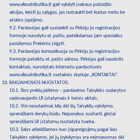
www.vikoatributika.lt gali vykdyti įvairaus pobūdžio
akcijas, keisti jų sąlygas, jas nutraukti bet kuriuo metu be
atskiro įspėjimo.
9.2. Pardavėjas gali susisiekti su Pirkėju jo registracijos
formoje nurodytu el. paštu, pateikdamas jam specialius
pasiūlymus Prekėms įsigyti.
9.3. Pardavėjas komunikuoja su Pirkėju jo registracijos
formoje pateiktu el. pašto adresu. Pirkėjas gali naudotis
kontaktais, nurodytais interneto parduotuvės
www.vikoatributika.lt svetainės skyriuje „KONTAKTAI“.
BAIGIAMOSIOS NUOSTATOS.
10.1. Šios prekių pirkimo – pardavimo Taisyklės sudarytos
vadovaujantis LR įstatymais ir teisės aktais.
10.2. Visi nesutarimai, kilę dėl šių Taisyklių vykdymo,
sprendžiami derybų būdu. Nepavykus susitarti, ginčai
sprendžiami LR įstatymų nustatyta tvarka.
10.3. Šalys atleidžiamos nuo įsipareigojimų pagal šias
Taisykles vykdymo, jei jų įvykdymas yra neįmanomas dėl