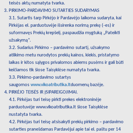
teisės aktų numatyta tvarka.
PIRKIMO-PARDAVIMO SUTARTIES SUDARYMAS
3.1. Sutartis tarp Pirkėjo ir Pardavėjo laikoma sudaryta, kai
Pirkėjas el. parduotuvėje išsirenka norimą prekę (-es) ir
suformavęs Prekių krepšelį, paspaudžia mygtuką „Pateikti
užsakymą“.
3.2. Sudarius Pirkimo – pardavimo sutartį, užsakymo
atlikimo metu nurodytos prekių kainos, kiekis, pristatymo
laikas ir kitos sąlygos privalomos abiems pusėms ir gali būti
keičiamos tik šiose Taisyklėse numatyta tvarka.
3.3. Pirkimo-pardavimo sutartys
saugomos
www.vikoatributika.lt
duomenų bazėje.
PIRKĖJO TEISĖS IR ĮSIPAREIGOJIMAI.
4.1. Pirkėjas turi teisę pirkti prekes elektroninėje
parduotuvėje www.vikoatributika.lt šiose Taisyklėse
nustatyta tvarka.
4.2. Pirkėjas turi teisę atsisakyti prekių pirkimo – pardavimo
sutarties pranešdamas Pardavėjui apie tai el. paštu per 14