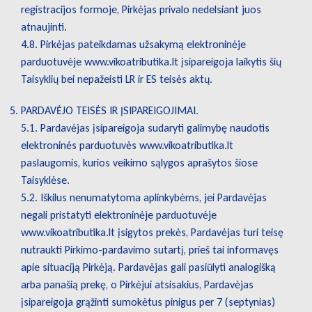
registracijos formoje, Pirkėjas privalo nedelsiant juos
atnaujinti.
4.8. Pirkėjas pateikdamas užsakymą elektroninėje
parduotuvėje www.vikoatributika.lt įsipareigoja laikytis šių
Taisyklių bei nepažeisti LR ir ES teisės aktų.
PARDAVĖJO TEISĖS IR ĮSIPAREIGOJIMAI.
5.1. Pardavėjas įsipareigoja sudaryti galimybę naudotis
elektroninės parduotuvės www.vikoatributika.lt
paslaugomis, kurios veikimo sąlygos aprašytos šiose
Taisyklėse.
5.2. Iškilus nenumatytoma aplinkybėms, jei Pardavėjas
negali pristatyti elektroninėje parduotuvėje
www.vikoatributika.lt įsigytos prekės, Pardavėjas turi teisę
nutraukti Pirkimo-pardavimo sutartį, prieš tai informavęs
apie situaciją Pirkėją. Pardavėjas gali pasiūlyti analogišką
arba panašią prekę, o Pirkėjui atsisakius, Pardavėjas
įsipareigoja grąžinti sumokėtus pinigus per 7 (septynias)