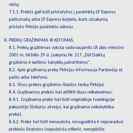
vietą:
7.1.1. Prekės gali būti pristatytos į pasirinktą LP Express
paštomatą arba LP Express kurjeriu, kuris užsakymą
pristato Pirkėjo pasirinktu adresu.
PREKIŲ GRĄŽINIMAS IR KEITIMAS.
8.1. Prekių grąžinimas vyksta vadovaujantis LR ūkio ministro
2001 m. birželio 29 d. įsakymu Nr. 217 „Dėl Daiktų
grąžinimo ir keitimo taisyklių patvirtinimo“.
8.2. Apie grąžinamą prekę Pirkėjas informuoja Pardavėją el.
paštu arba telefonu.
8.3. Visos prekės grąžinimo išlaidos tenka Pirkėjui.
8.4. Grąžinamos prekės turi atitikti šiuos reikalavimus:
8.4.1. Grąžinama prekė turi būti originalioje tvarkingoje
pakuotėje (išskyrus atvejus, kai grąžinama nekokybiška
prekė).
8.4.2. Prekė turi būti nenaudota, nesugadinta ir nepraradusi
prekinės išvaizdos (nepažeista etiketė, nenuplėšta