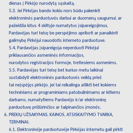
dienas į Pirkėjo nurodytą sąskaitą.
5.3. Jei Pirkėjas bando kokiu nors būdu pakenkti
elektroninės parduotuvės darbui ar duomenų saugumui, ar
pažeidžia kitus 4 skiltyje numatytus įsipareigojimus,
Pardavėjas turi teisę be perspėjimo apriboti ar panaikinti
galimybę Pirkėjui nauodotis interneto parduotuve.
5.4. Pardavėjas įsipareigoja neperduoti Pirkėjui
priklausančios asmeninės informacijos,
nurodytos registracijos formoje, tretiesiems asmenims.
5.5. Pardavėjas turi teisę bet kuriuo metu laikinai
sustabdyti elektroninės parduotuvės veiklą prieš
tai neįspėjęs pirkėjo, jei tai reikalinga atlikti bet kokiems
techniniams ar programiniams patobulinimams ar kitiems
darbams, numatytiems Pardavėjo ir/ar elektroninę
parduotuvę prižiūrinčios ar talpinančios įmonės.
PREKIŲ UŽSAKYMAS, KAINOS, ATSISKAITYMO TVARKA,
TERMINAI.
6.1. Elektroninėje parduotuvėje Pirkėjas internetu gali pirkti