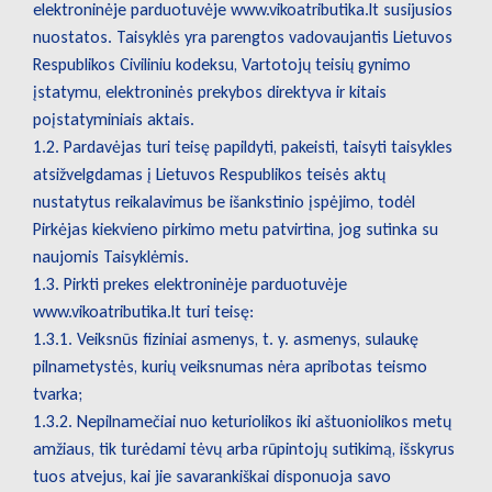
elektroninėje parduotuvėje www.vikoatributika.lt susijusios
nuostatos. Taisyklės yra parengtos vadovaujantis Lietuvos
Respublikos Civiliniu kodeksu, Vartotojų teisių gynimo
įstatymu, elektroninės prekybos direktyva ir kitais
poįstatyminiais aktais.
1.2. Pardavėjas turi teisę papildyti, pakeisti, taisyti taisykles
atsižvelgdamas į Lietuvos Respublikos teisės aktų
nustatytus reikalavimus be išankstinio įspėjimo, todėl
Pirkėjas kiekvieno pirkimo metu patvirtina, jog sutinka su
naujomis Taisyklėmis.
1.3. Pirkti prekes elektroninėje parduotuvėje
www.vikoatributika.lt turi teisę:
1.3.1. Veiksnūs fiziniai asmenys, t. y. asmenys, sulaukę
pilnametystės, kurių veiksnumas nėra apribotas teismo
tvarka;
1.3.2. Nepilnamečiai nuo keturiolikos iki aštuoniolikos metų
amžiaus, tik turėdami tėvų arba rūpintojų sutikimą, išskyrus
tuos atvejus, kai jie savarankiškai disponuoja savo