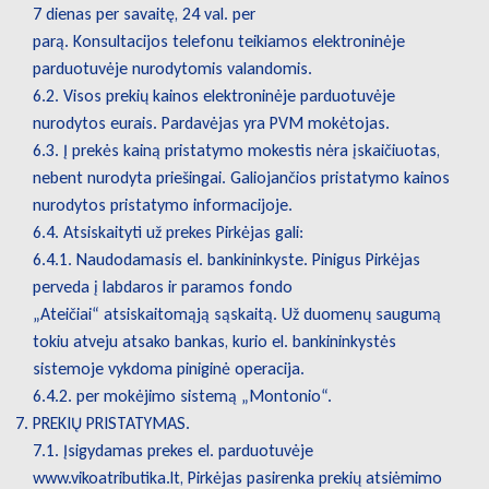
7 dienas per savaitę, 24 val. per
parą. Konsultacijos telefonu teikiamos elektroninėje
parduotuvėje nurodytomis valandomis.
6.2. Visos prekių kainos elektroninėje parduotuvėje
nurodytos eurais. Pardavėjas yra PVM mokėtojas.
6.3. Į prekės kainą pristatymo mokestis nėra įskaičiuotas,
nebent nurodyta priešingai. Galiojančios pristatymo kainos
nurodytos pristatymo informacijoje.
6.4. Atsiskaityti už prekes Pirkėjas gali:
6.4.1. Naudodamasis el. bankininkyste. Pinigus Pirkėjas
perveda į labdaros ir paramos fondo
„Ateičiai“ atsiskaitomąją sąskaitą. Už duomenų saugumą
tokiu atveju atsako bankas, kurio el. bankininkystės
sistemoje vykdoma piniginė operacija.
6.4.2. per mokėjimo sistemą „Montonio“.
PREKIŲ PRISTATYMAS.
7.1. Įsigydamas prekes el. parduotuvėje
www.vikoatributika.lt, Pirkėjas pasirenka prekių atsiėmimo