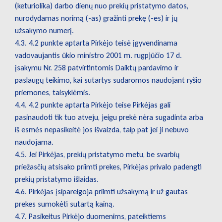
(keturiolika) darbo dienų nuo prekių pristatymo datos,
nurodydamas norimą (-as) gražinti prekę (-es) ir jų
užsakymo numerį.
4.3. 4.2 punkte aptarta Pirkėjo teisė įgyvendinama
vadovaujantis ūkio ministro 2001 m. rugpjūčio 17 d.
įsakymu Nr. 258 patvirtintomis Daiktų pardavimo ir
paslaugų teikimo, kai sutartys sudaromos naudojant ryšio
priemones, taisyklėmis.
4.4. 4.2 punkte aptarta Pirkėjo teise Pirkėjas gali
pasinaudoti tik tuo atveju, jeigu prekė nėra sugadinta arba
iš esmės nepasikeitė jos išvaizda, taip pat jei ji nebuvo
naudojama.
4.5. Jei Pirkėjas, prekių pristatymo metu, be svarbių
priežasčių atsisako priimti prekes, Pirkėjas privalo padengti
prekių pristatymo išlaidas.
4.6. Pirkėjas įsipareigoja priimti užsakymą ir už gautas
prekes sumokėti sutartą kainą.
4.7. Pasikeitus Pirkėjo duomenims, pateiktiems