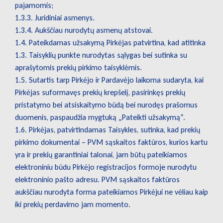
pajamomis;
1.3.3. Juridiniai asmenys.
1.3.4. Aukščiau nurodytų asmenų atstovai.
1.4. Pateikdamas užsakymą Pirkėjas patvirtina, kad atitinka
1.3. Taisyklių punkte nurodytas sąlygas bei sutinka su
aprašytomis prekių pirkimo taisyklėmis.
1.5. Sutartis tarp Pirkėjo ir Pardavėjo laikoma sudaryta, kai
Pirkėjas suformavęs prekių krepšelį, pasirinkęs prekių
pristatymo bei atsiskaitymo būdą bei nurodęs prašomus
duomenis, paspaudžia mygtuką „Pateikti užsakymą“.
1.6. Pirkėjas, patvirtindamas Taisykles, sutinka, kad prekių
pirkimo dokumentai – PVM sąskaitos faktūros, kurios kartu
yra ir prekių garantiniai talonai, jam būtų pateikiamos
elektroniniu būdu Pirkėjo registracijos formoje nurodytu
elektroninio pašto adresu. PVM sąskaitos faktūros
aukščiau nurodyta forma pateikiamos Pirkėjui ne vėliau kaip
iki prekių perdavimo jam momento.