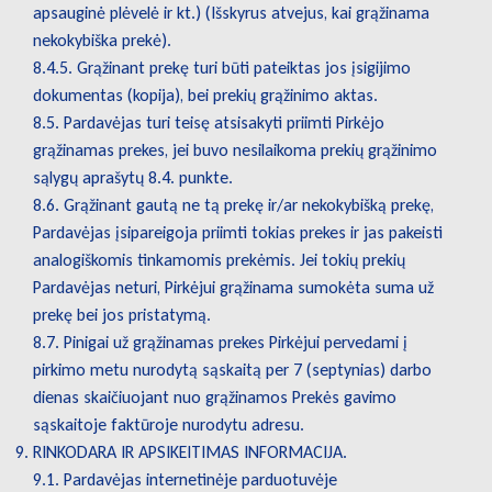
apsauginė plėvelė ir kt.) (Išskyrus atvejus, kai grąžinama
nekokybiška prekė).
8.4.5. Grąžinant prekę turi būti pateiktas jos įsigijimo
dokumentas (kopija), bei prekių grąžinimo aktas.
8.5. Pardavėjas turi teisę atsisakyti priimti Pirkėjo
grąžinamas prekes, jei buvo nesilaikoma prekių grąžinimo
sąlygų aprašytų 8.4. punkte.
8.6. Grąžinant gautą ne tą prekę ir/ar nekokybišką prekę,
Pardavėjas įsipareigoja priimti tokias prekes ir jas pakeisti
analogiškomis tinkamomis prekėmis. Jei tokių prekių
Pardavėjas neturi, Pirkėjui grąžinama sumokėta suma už
prekę bei jos pristatymą.
8.7. Pinigai už grąžinamas prekes Pirkėjui pervedami į
pirkimo metu nurodytą sąskaitą per 7 (septynias) darbo
dienas skaičiuojant nuo grąžinamos Prekės gavimo
sąskaitoje faktūroje nurodytu adresu.
RINKODARA IR APSIKEITIMAS INFORMACIJA.
9.1. Pardavėjas internetinėje parduotuvėje