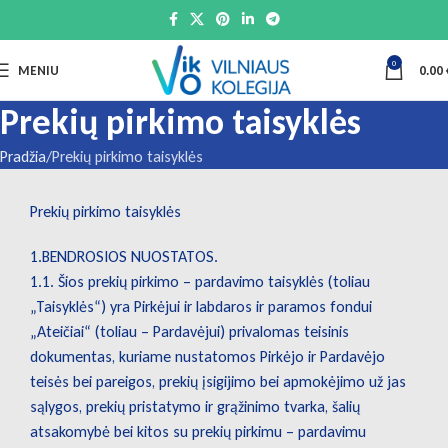
0
MENIU
0.00
Prekių pirkimo taisyklės
Pradžia
Prekių pirkimo taisyklės
Prekių pirkimo taisyklės
1.BENDROSIOS NUOSTATOS.
1.1. Šios prekių pirkimo – pardavimo taisyklės (toliau
„Taisyklės“) yra Pirkėjui ir labdaros ir paramos fondui
„Ateičiai“ (toliau – Pardavėjui) privalomas teisinis
dokumentas, kuriame nustatomos Pirkėjo ir Pardavėjo
teisės bei pareigos, prekių įsigijimo bei apmokėjimo už jas
sąlygos, prekių pristatymo ir grąžinimo tvarka, šalių
atsakomybė bei kitos su prekių pirkimu – pardavimu