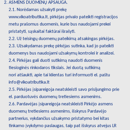
ASMENS DUOMENŲ APSAUGA.
2.1. Norėdamas užsakyti prekę
www.vikoatributika.lt, pirkėjas privalo pateikti registracijos
metu prašomus duomenis, kurie bus naudojami prekei
pristatyti, sąskaitai faktūrai išrašyti.
2.2. Už teisingų duomenų pateikimą atsakingas pirkėjas.
2.3. Užsakydamas prekę pirkėjas sutinka, kad jo pateikti
duomenys bus naudojami užsakymų kontrolei ir analizei.
2.4. Pirkėjas gali duoti sutikimą naudoti duomenis
tiesioginės rinkodaros tikslais. Jei duotą sutikimą
nori atšaukti, apie tai klientas turi informuoti el. paštu
info@vikoatributika.lt
2.5. Pirkėjas įsipareigoja neatskleisti savo prisijungimo prie
el. parduotuvės duomenų tretiesiems asmenims.
2.6. Pardavėjas įsipareigoja neatskleisti Pirkėjo asmens
duomenų tretiesiems asmenims, išskyrus Pardavėjo
partnerius, vykdančius užsakymo pristatymo bei kitas
tinkamo įvykdymo paslaugas, taip pat išskyrus atvejus LR