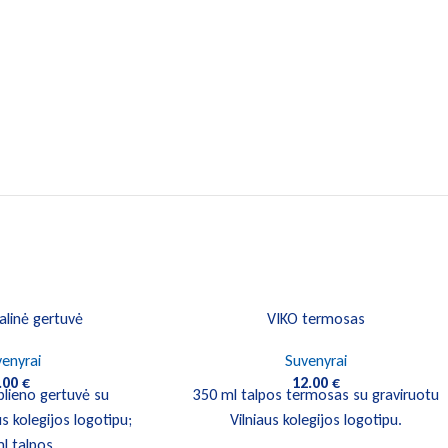
linė gertuvė
VIKO termosas
enyrai
Suvenyrai
.00
€
12.00
€
plieno gertuvė su
350 ml talpos termosas su graviruotu
us kolegijos logotipu;
Vilniaus kolegijos logotipu.
l talpos.