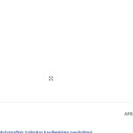
Spustelėkite norėdami padidinti
APR
Automatinis tušinukas kasdieniniam naudojimui;