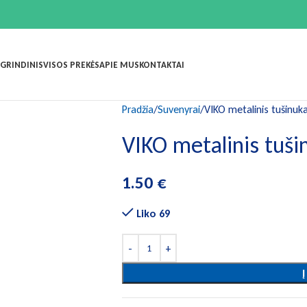
GRINDINIS
VISOS PREKĖS
APIE MUS
KONTAKTAI
Pradžia
Suvenyrai
VIKO metalinis tušinuk
VIKO metalinis tuši
1.50
€
Liko 69
Į