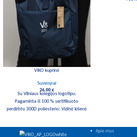
VIKO kuprinė
Suvenyrai
26.00
€
Su Vilniaus kolegijos logotipu;
Pagaminta iš 100 % sertifikuoto
perdirbto 300D poliesterio; Vidinė kišenė
su užtrauktuku; Paminkštinta nugarinė
dalis; Užsegimas
Apie mus