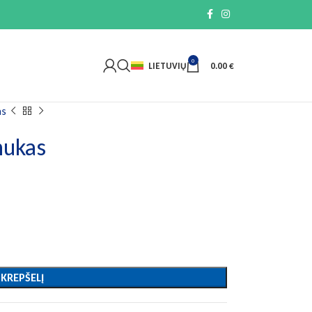
0
LIETUVIŲ
0.00
€
as
nukas
 KREPŠELĮ