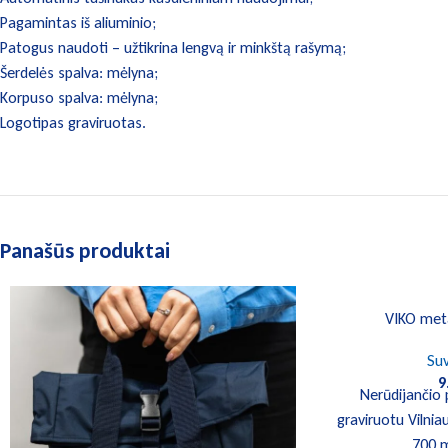
Pagamintas iš aliuminio;
Patogus naudoti – užtikrina lengvą ir minkštą rašymą;
Šerdelės spalva: mėlyna;
Korpuso spalva: mėlyna;
Logotipas graviruotas.
Panašūs produktai
VIKO meta
Suv
9
Nerūdijančio 
graviruotu Vilnia
700 m